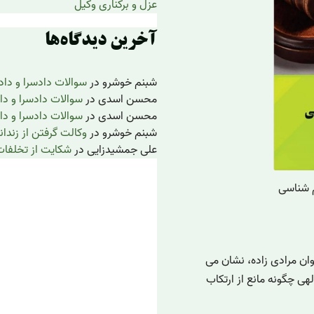
عزل و برکناری وکیل
آخرین دیدگاه‌ها
شبنم خوشرو
در
سوالات دادسرا و داد
محسن اسدی
در
سوالات دادسرا و دا
محسن اسدی
در
سوالات دادسرا و دا
شبنم خوشرو
در
وکالت گرفتن از زندان
علی جمشیدزایی
در
شکایت از تخلفات
م شناسی
ان مرادی زاده، نشان می
هی چگونه مانع از ارتکاب