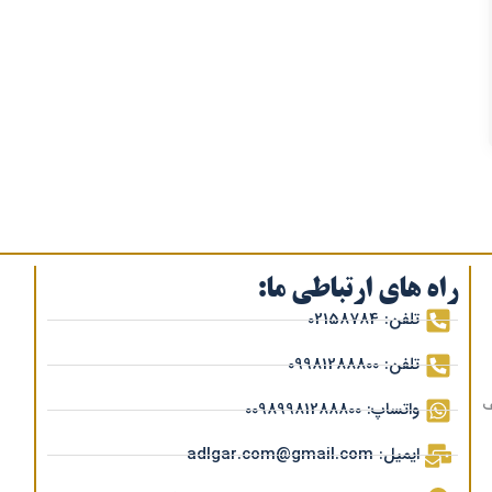
راه های ارتباطی ما:
تلفن: 02158784
تلفن: 09981288800
ف
واتساپ: 00989981288800
ایمیل: adlgar.com@gmail.com