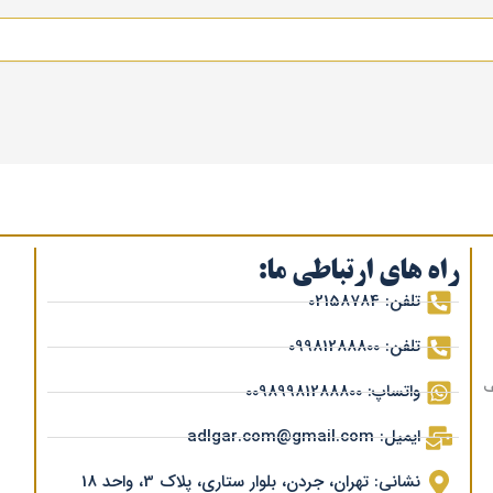
راه های ارتباطی ما:
تلفن: 02158784
تلفن: 09981288800
ف
واتساپ: 00989981288800
ایمیل: adlgar.com@gmail.com
نشانی: تهران، جردن، بلوار ستاری، پلاک 3، واحد 18