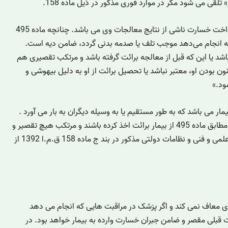
تلقی می شود مگر در موارد فوری مذکور در ذیل ماده 158.
در حالی که برائت ناظر به عدم مسئولیت پزشک برای پرداخت خسارت ناشی از نتایج معالجات وی می باشد. چنانچه ماده 495
 که انجام می‌دهد موجب تلف یا صدمه بدنی گردد، ضامن دیه است.
شد یا این که قبل از معالجه برائت گرفته باشد و مرتکب تقصیری هم
ون بودن او، معتبر نباشد یا تحصیل برائت از او به دلیل بیهوشی و
ود.»
ر می باشد که به طور مستقیم یا به وسیله دیگران به بار می آورد .
مگر در صورتی که پزشک و مسئولان دیگر پیش از درمان مطابق ماده 495 از بیمار برائت اخذ کرده باشند و مرتکب هیچ تقصیر و
قصوری نیز نشده و با رعایت احتیاط های لازم و موازین علمی و فنی و نظامات دولتی مذکور در بند ج ماده 158 ق.م.ا 1392 از
ی معاف نمی کند و اگر پزشک در مراقبت هایی که انجام می دهد
ت قبلی مقصر و ضامن جبران خسارت وارده به بیمار خواهد بود. در