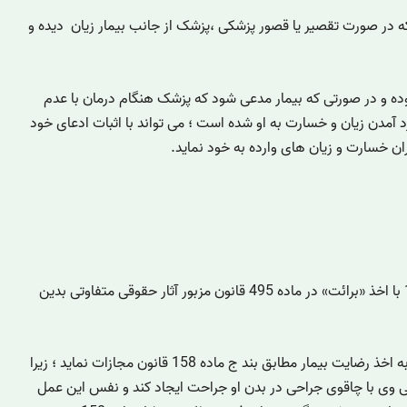
ه در صورت تقصیر یا قصور پزشکی ،پزشک از جانب بیمار زیان دیده و
وده و در صورتی که بیمار مدعی شود که پزشک هنگام درمان با عدم
 آمدن زیان و خسارت به او شده است ؛ می تواند با اثبات ادعای خود
ن خسارت و زیان های وارده به خود نماید.
اخذ «رضایت »در ماده 158 قانون مجازات اسلامی 1392 با اخذ «برائت» در ماده 495 قانون مزبور آثار حقوقی متفاوتی بدین
پزشک برای هرگونه عمل جراحی یا طبی الزاما باید اقدام به اخذ رضایت بیمار مطابق بند ج ماده 158 قانون مجازات نماید ؛ زیرا
 وی با چاقوی جراحی در بدن او جراحت ایجاد کند و نفس این عمل