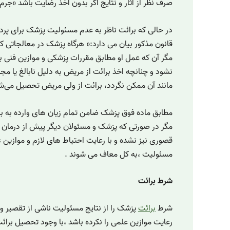
صرف نظر از آثار و نتایج اگر بدون اخذ رضایت باشد «جرم» 
قانون مذکور بیان می دارد:« هرگاه پزشک در معالجاتی
مگر آن که عمل او مطابق مقررات پزشکی و موازین فنی با
نشود و چنانچه اخذ برائت از مریض به دلیل نابالغ یا مجن
مانند آن ممکن نگردد، برائت از ولی مریض تحصیل می‌ش
مطابق ماده فوق پزشک ضامن تمام زیان های وارده به بیما
مسئولیت ،به کل معاف می شوند .
شرط برائت
شرط
برائت
پزشک را از نتایج مسئولیت ناشی از تقصیر و
رعایت موازین علمی را نکرده باشد ،با وجود تحصیل برائ