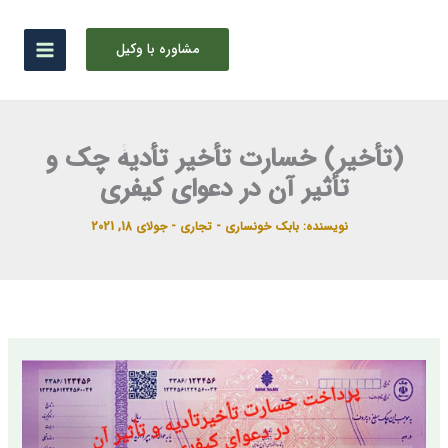
رش
ه
مشاوره با وکیل
حتوا
(تأخیر) خسارت تأخیر تأدیۀ چک و
تأثیر آن در دعوای کیفری
نویسنده:
بابک خونساری
-
تجاری
-
جولای 18, 2021