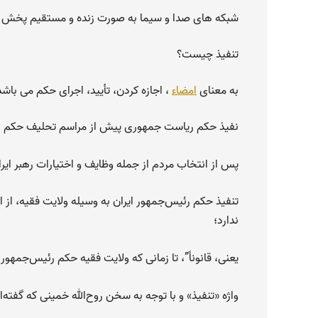
شبکه های صدا و سیما به صورت زنده و مستقیم پخش 
تنفیذ چیست؟
به معنای
امضاء
، اجازه کردن، تأیید، اجرای حکم می باشد
نفیذ حکم ریاست جمهوری پیش از مراسم تحلیف حکم ریاست جمهوری طبق
پس از انتخاب مردم از جمله وظایف و اختیارات رهبر ایر
تنفیذ حکم رئیس‌جمهور ایران به وسیله ولایت فقیه، از 
ندارد؛
یعنی، قانوناً”، تا زمانی که ولایت فقیه حکم رئیس‌جمهور
واژه «تنفیذ» و با توجه به سخن روح‌الله خمینی که گفته