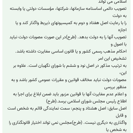
اسلامی‏ می‏ تواند
تصویب‏ دائمی‏ اساسنامه‏ سازمانها، شرکتها، مؤسسات‏ دولتی‏ یا وابسته‏
به‏ دولت‏
را با رعایت‏ اصل‏ هفتاد و دوم‏ به‏ کمیسیونهای‏ ذیربط واگذار کند و یا
اجازه‏
تصویب‏ آنها را به‏ دولت‏ بدهد. (طرح)در این‏ صورت‏ مصوبات‏ دولت‏ نباید
با اصول‏ و
احکام‏ مذهب‏ رسمی‏ کشور و یا قانون‏ اساسی‏ مغایرت‏ داشته‏ باشد.
تشخیص‏ این‏ امر
به‏ ترتیب‏ مذکور در اصل‏ نود و ششم‏ با شورای‏ نگهبان‏ است‏. علاوه‏ بر
این‏،
مصوبات‏ دولت‏ نباید مخالف قوانین‏ و مقررات‏ عمومی‏ کشور باشد و به‏
منظور بررسی‏
و اعلام‏ عدم‏ مغایرت‏ آنها با قوانین‏ مزبور باید ضمن‏ ابلاغ‏ برای‏ اجرا به‏
اطلاع‏ رئیس‏ مجلس‏ شورای‏ اسلامی‏ برسد.(طرح)
‎‎اصل‏ سابق‏: اصل‏ هشتاد و پنجم:‏ سمت‏ نمایندگی‏ قائم‏ به‏ شخص‏ است‏
و قابل‏
واگذاری‏ به‏ دیگری‏ نیست‏. (طرح)مجلس‏ نمی‏ تواند اختیار قانونگذاری‏ را
به‏ شخص‏ یا