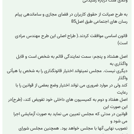
وکلای ملت درباره رسیدگی
به طرح صیانت از حقوق کاربران در فضای مجازی و ساماندهی پیام
رسان های اجتماعی طبق اصل85
قانون اساسی موافقت کردند.( طراح اصلی این طرح مهندس مرادی
است)
اصل‏ هشتاد و پنجم: ‎‎سمت‏ نمایندگی‏ قائم‏ به‏ شخص‏ است‏ و قابل‏
واگذاری‏ به‏
دیگری‏ نیست‏. مجلس‏ نمی‏تواند اختیار قانونگذاری‏ را به‏ شخص‏ یا هیأتی‏
واگذار
کند ولی‏ در موارد ضروری‏ می‏ تواند اختیار وضع بعضی‏ از قوانین‏ را با
رعایت‏
اصل‏ هفتاد و دوم‏ به‏ کمیسیون‏ های‏ داخلی‏ خود تفویض‏ کند، (طرح)در
این‏ صورت‏ این‏
قوانین‏ در مدتی‏ که‏ مجلس‏ تعیین‏ می‏ نماید به‏ صورت‏ آزمایشی‏ اجرا
می‏ شود و
تصویب‏ نهایی‏ آنها با مجلس‏ خواهد بود. همچنین‏ مجلس‏ شورای‏