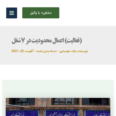
رش
ه
مشاوره با وکیل
حتوا
(فعالیت) اعمال محدودیت در ۷ شغل
نویسنده:
بابک خونساری
-
دسته بندی نشده
-
آگوست 22, 2021