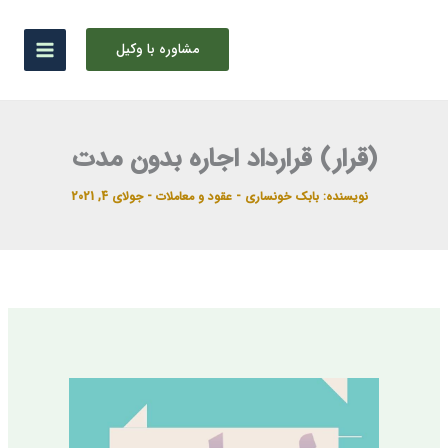
رش
ه
مشاوره با وکیل
حتوا
(قرار) قرارداد اجاره بدون مدت
نویسنده:
بابک خونساری
-
عقود و معاملات
-
جولای 4, 2021