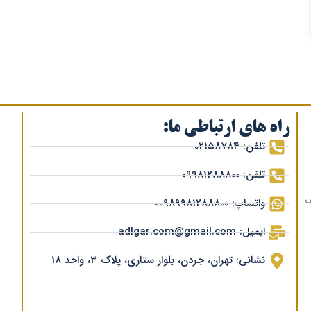
راه های ارتباطی ما:
تلفن: 02158784
تلفن: 09981288800
ف
واتساپ: 00989981288800
ایمیل: adlgar.com@gmail.com
نشانی: تهران، جردن، بلوار ستاری، پلاک 3، واحد 18