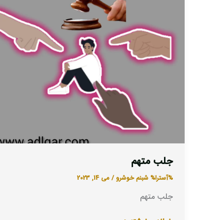
جلب متهم
%آسترا%
شبنم خوشرو
/
می 14, 2023
جلب متهم