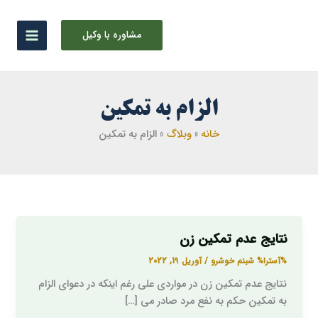
رش
ه
مشاوره با وکیل
حتوا
الزام به تمکین
خانه
وبلاگ
الزام به تمکین
نتایج عدم تمکین زن
نتایج
عدم
%آسترا%
شبنم خوشرو
/
آوریل 19, 2022
تمکین
نتایج عدم تمکین زن در مواردی علی رغم اینکه در دعوای الزام
زن
به تمکین حکم به نفع مرد صادر می […]