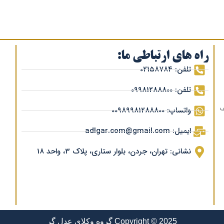
راه های ارتباطی ما:
تلفن: 02158784
تلفن: 09981288800
ف
واتساپ: 00989981288800
ایمیل: adlgar.com@gmail.com
نشانی: تهران، جردن، بلوار ستاری، پلاک 3، واحد 18
Copyright © 2025 گروه وکلای عدل گر