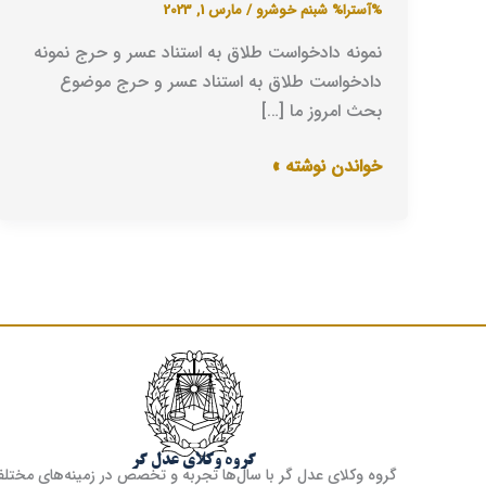
طلاق
%آسترا%
شبنم خوشرو
/
مارس 1, 2023
به
نمونه دادخواست طلاق به استناد عسر و حرج نمونه
استناد
دادخواست طلاق به استناد عسر و حرج موضوع
عسر
بحث امروز ما […]
و
حرج
خواندن نوشته »
گروه وکلای عدل گر
گروه وکلای عدل گر با سال‌ها تجربه و تخصص در زمینه‌های مختل