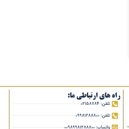
راه های ارتباطی ما:
تلفن: 02158784
تلفن: 09981288800
ف
واتساپ: 00989981288800