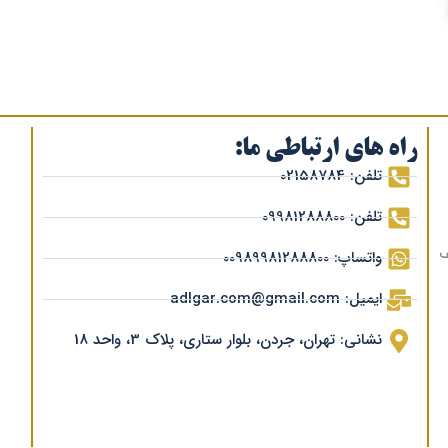
راه های ارتباطی ما:
تلفن: 02158784
تلفن: 09981288800
ف
واتساپ: 00989981288800
ایمیل: adlgar.com@gmail.com
نشانی: تهران، جردن، بلوار ستاری، پلاک 3، واحد 18