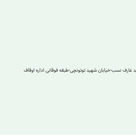
ید عارف نسب-خیابان شهید توتونچی-طبقه فوقانی اداره اوقاف