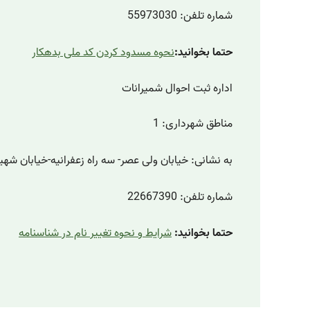
شماره تلفن: 55973030
حتما بخوانید:
نحوه مسدود کردن کد ملی بدهکار
اداره ثبت احوال شمیرانات
مناطق شهرداری: 1
به نشانی: خیابان ولی عصر- سه راه زعفرانیه-خیابان شه
شماره تلفن: 22667390
حتما بخوانید:
شرایط و نحوه تغییر نام در شناسنامه