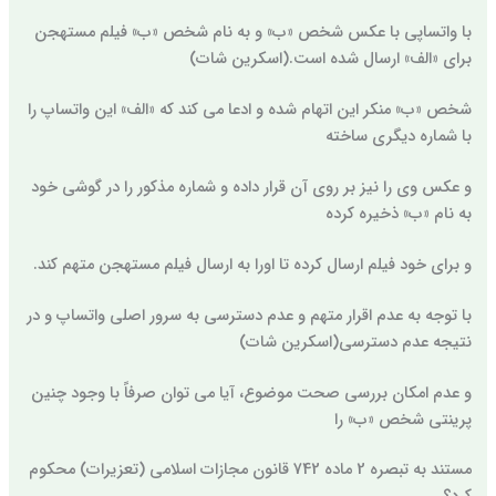
با واتساپی با عکس شخص «ب» و به نام شخص «ب» فیلم مستهجن
برای «الف» ارسال شده است.(اسکرین شات)
شخص «ب» منکر این اتهام شده و ادعا می کند که «الف» این واتساپ را
با شماره دیگری ساخته
و عکس وی را نیز بر روی آن قرار داده و شماره مذکور را در گوشی خود
به نام «ب» ذخیره کرده
و برای خود فیلم ارسال کرده تا اورا به ارسال فیلم مستهجن متهم کند.
با توجه به عدم اقرار متهم و عدم دسترسی به سرور اصلی واتساپ و در
نتیجه عدم دسترسی(اسکرین شات)
و عدم امکان بررسی صحت موضوع، آیا می توان صرفاً با وجود چنین
پرینتی شخص «ب» را
مستند به تبصره 2 ماده 742 قانون مجازات اسلامی (تعزیرات) محکوم