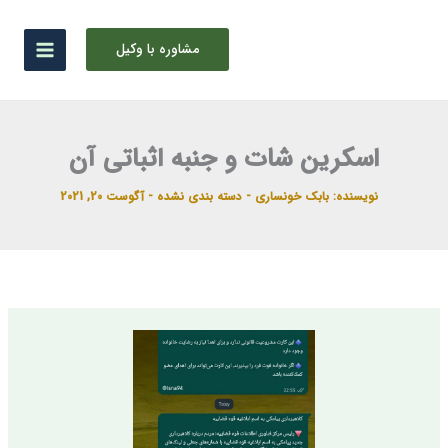
رش
ه
مشاوره با وکیل
حتوا
اسکرین شات و جنبه اثباتی آن
نویسنده:
بابک خونساری
-
دسته بندی نشده
-
آگوست 20, 2021