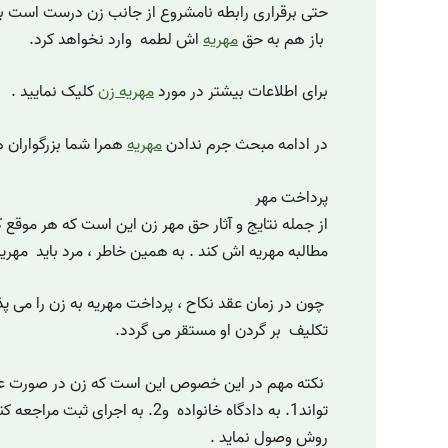
حتی برقراری رابطه نامشروع از جانب زن درست است ب
باز هم به حق
مهریه
اش لطمه وارد نخواهد کرد.
برای اطلاعات بیشتر در مورد
مهریه زن
کلیک نمایید .
در ادامه مبحث جرم ندادن
مهریه
همرا شما بزرگواران 
پرداخت مهر
از جمله نتایج و آثار حق مهر زن این است که هر موقع ک
مطالبه مهریه اش کند . به همین خاطر ، مرد باید مهریه
چون در زمان عقد نکاح ، پرداخت مهریه به زن را می پذی
تکلیف بر گردن او مستقر می گردد.
نکته مهم در این خصوص این است که زن در صورت عد
تواند1. به دادگاه خانواده و2. به اجرای
روش وصول نماید .