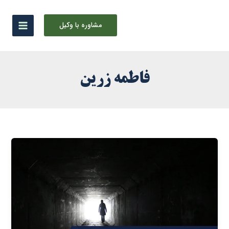
رش
ه
مشاوره با وکیل
حتوا
فاطمه زرین
فوت
متهم
و
ارتباط
آن
با
قرار