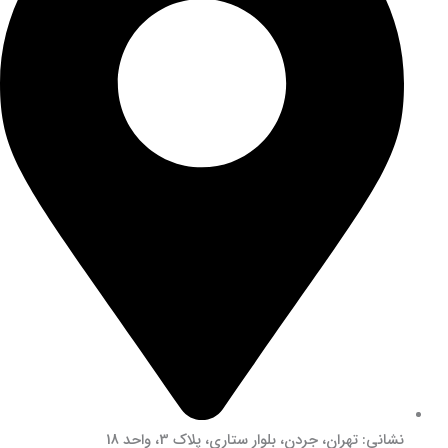
نشانی: تهران، جردن، بلوار ستاری، پلاک 3، واحد 18