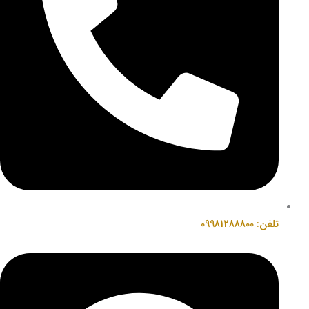
تلفن: 09981288800