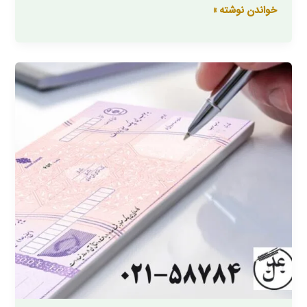
خواندن نوشته »
شکایت
کیفری
چک