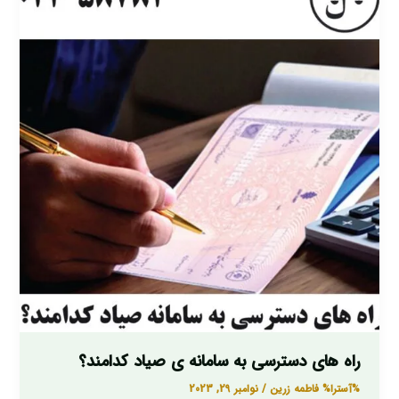
های
دسترسی
به
سامانه
ی
صیاد
کدامند؟
راه های دسترسی به سامانه ی صیاد کدامند؟
%آسترا%
فاطمه زرین
/
نوامبر 29, 2023