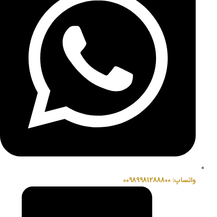
واتساپ: 00989981288800