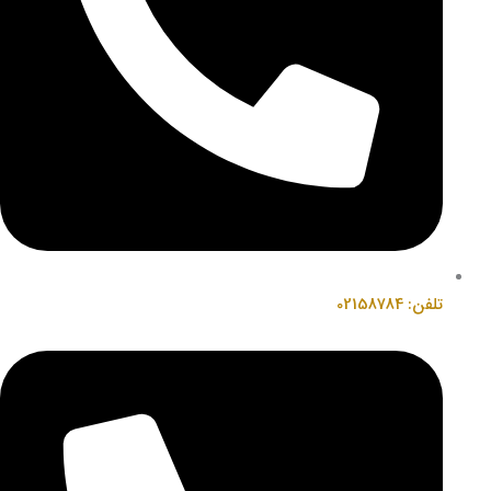
تلفن: 02158784