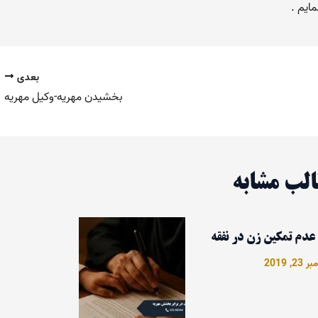
ایم .
بعدی
بخشیدن مهریه-وکیل مهریه
لب مشابه
 عدم تمکین زن در نفقه
2, 2019