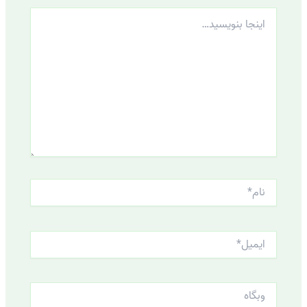
اینجا
بنویسید…
نام*
ایمیل*
وبگاه