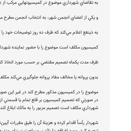
به تقاضاي شهرداري موضوع در كميسيونهايي مركب از نما
و يكي از اعضاي انجمن شهر، به انتخاب انجمن مطرح م
به ذينفع اعلام مي‌كند كه ظرف ده روز توضيحات خود را ك
كميسيون مكلف است موضوع را با حضور نماينده شهردار
ظرف مدت يكماه تصميم مقتضي بر حسب مورد اتخاذ كند 
بدون پروانه يا مخالف مفاد پروانه جلوگيري مي‌كند مك
موضوع را در كميسيون مذكور مطرح كند در غير اين صو
در صورتي كه تصميم كميسيون بر قلع تمام يا قسمتي از بن
شهرداري مكلف است تصميم مزبور را به مالك ابلاغ كند. ه
شهردار رأساً اقدام كرده و هزينة آن را طبق مقررات آيي
تبصره ۲ـ در مورد اضافه بنا زائد بر مساحت زيربناي مندرج در پروانة ساختماني واقع در حوزة