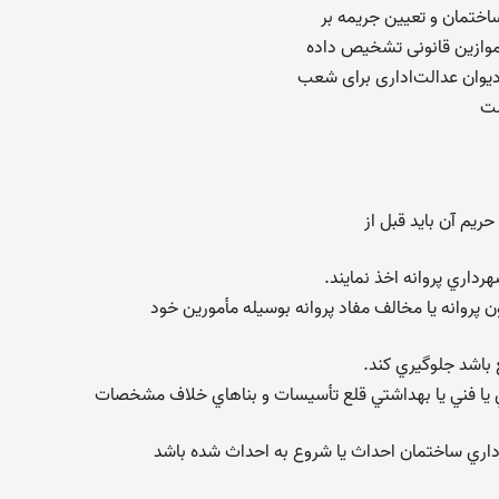
ختمان و تعیین جریمه بر
موازین قانونی تشخیص داده
ست
داري پروانه اخذ نمايند.
 پروانه يا مخالف مفاد پروانه بوسيله مأمورين خود
 باشد جلوگيري كند.
رداري ساختمان احداث يا شروع به احداث شده باشد