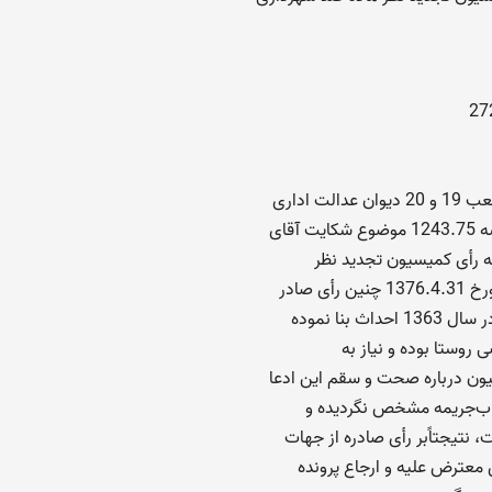
 اداری
قای
ه رأی کمیسیون تجدید نظر
بنا نموده
روستا بوده و نیاز به
یون درباره صحت و سقم این ادعا
تساب‌جریمه مشخص نگردیده و
 نتیجتاًبر رأی صادره از جهات
ی معترض علیه و ارجاع پرونده