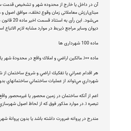
آن در داخل یا خارج از محدوده شهر و تشخیص قدمت سا
مبنای‌ارزش معاملاتی زمان وقوع تخلف، موافق اصول و 
می‌شود. این رأی به استناد قسمت اخیر ماده 20 قانون دیوان عدالت‌اداری برای شعب
دیوان وسایر مراجع ذیربط در موارد مشابه لازم الاتباع ا
ماده 100 شهرداری ها
ماده ۱۰۰ـ مالكين اراضي و املاك واقع در محدودة شهر يا حريم آن بايد قبل از
هر اقدام عمراني يا تفكيك اراضي و شروع ساختمان از شهر
شهرداري مي‌تواند از عمليات ساختماني ساختمانهاي بدون
اعم از آنكه ساختمان در زمين محصور يا غيرمحصور واقع
تبصره ۱ـ در موارد مذكور فوق كه از لحاظ اصول شهرسازي يا فني يا بهداشتي قلع تأسيسات و بناهاي خلاف مشخصات
مندرج در پروانه ضرورت داشته باشد يا بدون پروانة شه