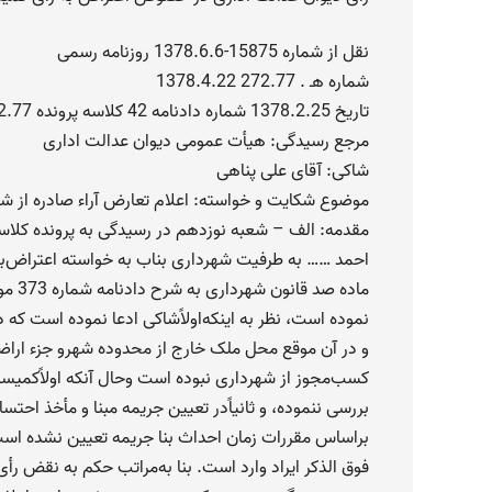
‌نقل از شماره 15875-1378.6.6 روزنامه رسمی
‌شماره هـ . 272.77 1378.4.22
‌تاریخ 1378.2.25 شماره دادنامه 42 کلاسه پرونده 272.77
‌مرجع رسیدگی: هیأت عمومی دیوان عدالت اداری
‌شاکی: آقای علی پناهی
‌موضوع شکایت و خواسته: اعلام تعارض آراء صادره از شعب 19 و 20 دیوان عدالت
‌مقدمه: الف – شعبه نوزدهم در رسیدگی به پرونده کلاسه 1243.75 موضوع شکایت آ
احمد …… به طرفیت شهرداری بناب به خواسته اعتراض‌ب
ماده صد قانون شهرداری به شرح دادنامه شماره 373 مورخ 1376.4.31 چنین رأی صادر
نموده است، نظر به اینکه‌اولاًشاکی ادعا نموده است که در سال 1363 احداث 
و در آن موقع محل ملک خارج از محدوده شهرو جزء اراضی 
کسب‌مجوز از شهرداری نبوده است وحال آنکه اولاًکمیس
بررسی ننموده، و ثانیاًدر تعیین جریمه مبنا و مأخذ اح
براساس مقررات زمان احداث بنا جریمه تعیین نشده است،
فوق الذکر ایراد وارد است. بنا به‌مراتب حکم به نقض رأ