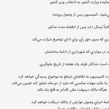
ينده وزارت كشور به انتخاب وزير كشور
ي‌شود. كميسيون پس از وصول پرونده
تباً ارسال دارد پس از انقضاء مدت مذكور
ي كه بدون حق رأي براي اداي توضيح شركت مي‌كند
در مواردي كه شهرداري از ادامة ساختمان
لف است حداكثر ظرف يك هفته از تاريخ جلوگيري
رت كميسيون به تقاضاي ذينفع به موضوع رسيدگي خواهد كرد.
ا باشد مهلت مناسبي كه نبايد از دو ماه، تجاوز كند تعيين مي‌كند.
رگاه مالك درمهلت مقرر اقدام به قلع بناء نكند
ن‌نامة اجراي وصول عوارض از مالك دريافت خواهد كرد.