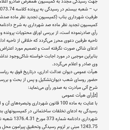
جهت رسیدگی مجدد به کمیسیون همعرض صادرو اعلام 
ب – شعبه بیستم در رسیدگی به پرونده کلاسه 1073.74 موضوع شکایت آقای علی پناهی به
طرفیت شهرداری بناب (‌کمیسیون تجدید نظر ماده صد‌شه
کمیسیون تجدید نظر ماده صد شهرداری به شرح دادنامه شماره 1664 مورخ .7.22
رأی صادر‌نموده است، از بررسی اوراق محتویات پرونده و 
ناحیه طرفین دعوی محرز می‌گردد که خلافی از ناحیه ا
ادعای شاکی صورت نگرفته است و تصمیم مورد اعتراض مو
بنابراین موجبی در مورد اجابت خواسته شاکی‌وجود نداشت
وی صادر و اعلام می‌گردد.
‌هیأت عمومی دیوان عدالت اداری، درتاریخ فوق به ریاست
حضور روسای شعب دیوان‌تشکیل و پس از بحث و بررسی و‌ا
شرح آتی مبادرت به صدور رأی می‌نماید:
[z]‌رأی هیأت عمومی
‌با عنایت به ماده 100 قانون شهرداری وتبصره‌های آن و اصول و قواعد حاکم بر کیفیت
رسیدگی به ادعای تخلفات ساختمانی در کمیسیونهای بدوی و‌تجد
شهرداری دادنامه شماره 373 مورخ 1376.4.31 شعبه نوزدهم دیوان، در پرونده کلاسه
1243.75 مبنی بر لزوم رسیدگی و‌تحقیق پیرامون محل و موقعیت ملک از حیث احراز وقوع