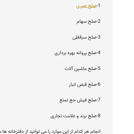
1-
صلح عمری
2-صلح سهام
3-صلح سرقفلی
4-صلح پروانه بهره برداری
5-صلح ماشین آلات
6-صلح قبض انبار
7-صلح فیش حج تمتع
8-صلح برند و علامت تجاری
انجام هر کدام از این موارد را می توانید از دفترخانه ها م