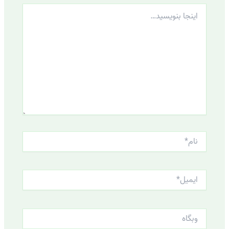
اینجا
بنویسید…
نام*
ایمیل*
وبگاه