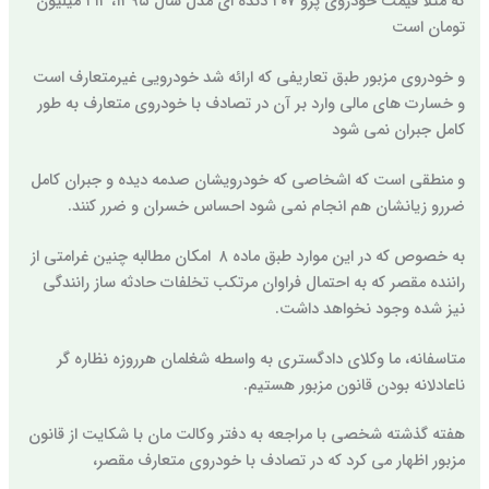
که مثلا قیمت خودروی پژو ۲۰۷ دنده ای مدل سال ۱۳۹۵، ۲۱۲ میلیون
تومان است
و خودروی مزبور طبق تعاریفی که ارائه شد خودرویی غیرمتعارف است
و خسارت های مالی وارد بر آن در تصادف با خودروی متعارف به طور
کامل جبران نمی شود
و منطقی است که اشخاصی که خودرویشان صدمه دیده و جبران کامل
ضررو زیانشان هم انجام نمی شود احساس خسران و ضرر کنند.
به خصوص که در این موارد طبق ماده ۸ امکان مطالبه چنین غرامتی از
راننده مقصر که به احتمال فراوان مرتکب تخلفات حادثه ساز رانندگی
نیز شده وجود نخواهد داشت.
متاسفانه، ما وکلای دادگستری به واسطه شغلمان هرروزه نظاره گر
ناعادلانه بودن قانون مزبور هستیم.
هفته گذشته شخصی با مراجعه به دفتر وکالت مان با شکایت از قانون
مزبور اظهار می کرد که در تصادف با خودروی متعارف مقصر،