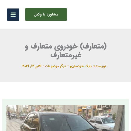
رش
ه
مشاوره با وکیل
حتوا
(متعارف) خودروی متعارف و
غیرمتعارف
نویسنده:
بابک خونساری
-
دیگر موضوعات
-
اکتبر 12, 2021