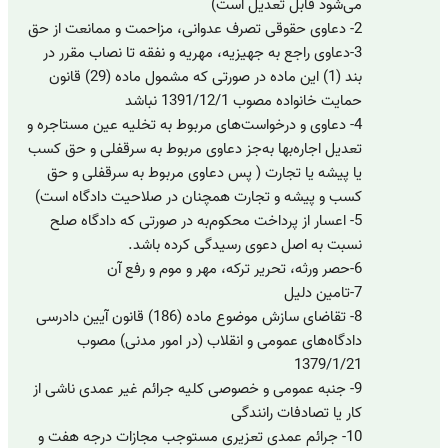
می‌شود قابل تعدیل است)
2- دعاوی حقوقی تصرف عدوانی، مزاحمت و ممانعت از حق
3-دعاوی راجع به جهیزیه، مهریه و نفقه تا نصاب مقرر در
بند (1) این ماده در صورتی که مشمول ماده (29) قانون
حمایت خانواده مصوب 1391/12/1 نباشد
4- دعاوی و درخواست‌های مربوط به تخلیه عین مستاجره و
تعدیل اجاره‌بها به‌جز دعاوی مربوط به سرقفلی و حق کسب
یا پیشه یا تجارت ( پس دعاوی مربوط به سرقفلی و حق
کسب و پیشه و تجارت همچنان در صلاحیت دادگاه است)
5- اعسار از پرداخت محکوم‌به در صورتی که دادگاه صلح
نسبت به اصل دعوی رسیدگی کرده باشد.
6-حصر ورثه، تحریر ترکه، مهر و موم و رفع آن
7-تامین دلیل
8- تقاضای سازش موضوع ماده (186) قانون آیین دادرسی
دادگاه‌های عمومی و انقلاب (در امور مدنی) مصوب
1379/1/21
9- جنبه عمومی و خصوصی کلیه جرائم غیر عمدی ناشی از
کار یا تصادفات رانندگی
10- جرائم عمدی تعزیری مستوجب مجازات درجه هفت و