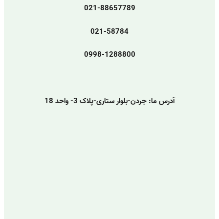
021-88657789
021-58784
0998-1288800
آدرس ما: جردن-بلوار ستاری-پلاک 3- واحد 18