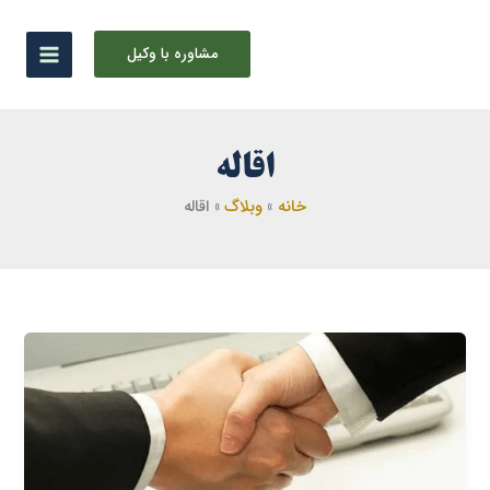
رش
ه
مشاوره با وکیل
حتوا
اقاله
خانه
وبلاگ
اقاله
اقاله
چیست+وکیل
متخصص