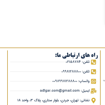
راه های ارتباطی ما:
تلفن: 02158784
تلفن: 09981288800
ف
واتساپ: 00989981288800
ایمیل: adlgar.com@gmail.com
نشانی: تهران، جردن، بلوار ستاری، پلاک 3، واحد 18