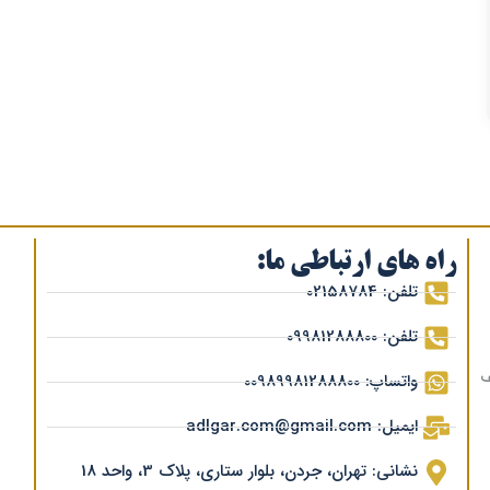
راه های ارتباطی ما:
تلفن: 02158784
تلفن: 09981288800
ف
واتساپ: 00989981288800
ایمیل: adlgar.com@gmail.com
نشانی: تهران، جردن، بلوار ستاری، پلاک 3، واحد 18