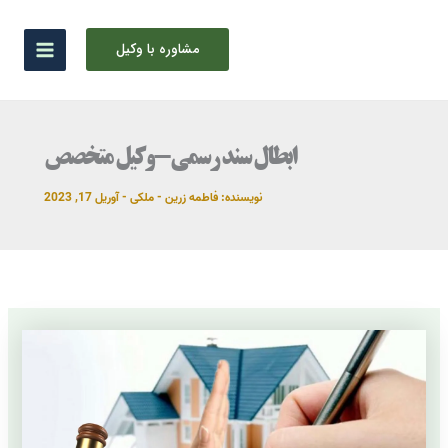
رش
ه
مشاوره با وکیل
حتوا
ابطال سند رسمی-وکیل متخصص
نویسنده:
فاطمه زرین
-
ملکی
-
آوریل 17, 2023