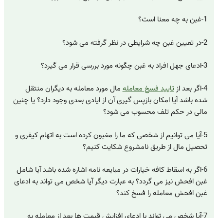
1-غبن به چه معنا است؟
2-در تعیین غبن چه شرایطی در نظر گرفته می شود؟
3-ادعای جهل افراد به غبن چگونه مورد بررسی قرار می گیرد؟
4-اگر بعد از
تایید فسخ معامله
مال مورد معامله به دیگران منتقل
شده باشد آیا امکان بازپس گیری آن از ایادی بعدی وجود دارد؟ یا چنین
مالی در حکم تلف محسوب می شود؟
5-آیا می توانیم از شخصی که ما را مغبون کرده است به اتهام کیفری و
تحصیل مال از طریق نامشروع شکایت کنیم؟
6-اگر به اسقاط کافه خیارات در مبایعه نامه اشاره شده باشد آیا شامل
غبن افحش نیز می گردد؟ به عبارت دیگر آیا شخص می تواند به ادعای
غبن افحش معامله را فسخ کند؟
7-آیا شخص می تواند با ادعای افزایش قیمت ها بعد از معامله به