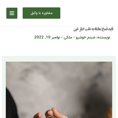
ش
مشاوره با وکیل
توا
تایید فسخ معامله به علت خیار غبن
نویسنده:
شبنم خوشرو
-
ملکی
-
نوامبر 10, 2022