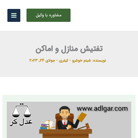
رش
ه
مشاوره با وکیل
حتوا
تفتیش منازل و اماکن
نویسنده:
شبنم خوشرو
-
کیفری
-
جولای 24, 2023