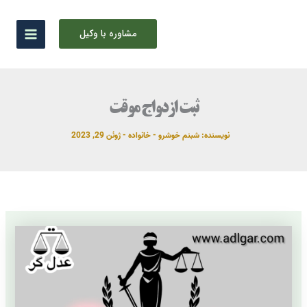
رش
ه
مشاوره با وکیل
حتوا
ثبت ازدواج موقت
نویسنده:
شبنم خوشرو
-
خانواده
-
ژوئن 29, 2023