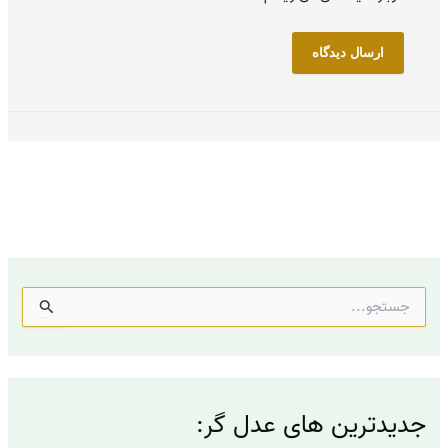
ج
س
ت
ج
و
ب
جدیدترین های عدل گر:
ر
ا