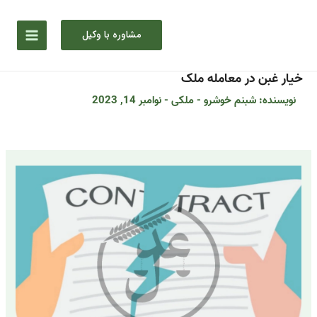
رش
ه
مشاوره با وکیل
حتوا
خیار غبن در معامله ملک
نویسنده:
شبنم خوشرو
-
ملکی
-
نوامبر 14, 2023