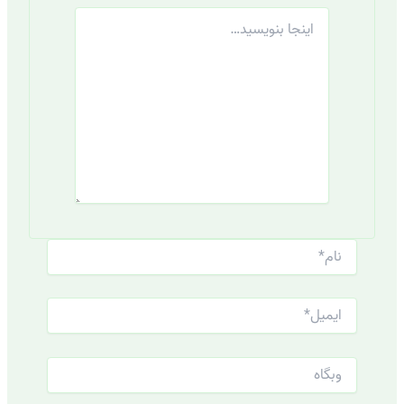
اینجا
بنویسید…
نام*
ایمیل*
وبگاه