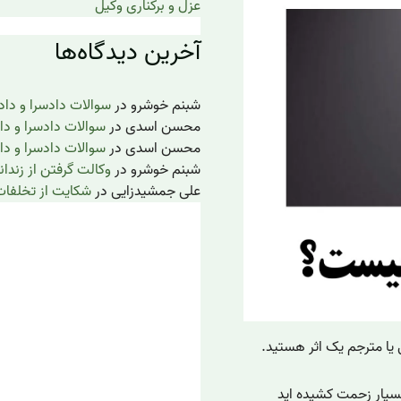
عزل و برکناری وکیل
آخرین دیدگاه‌ها
شبنم خوشرو
در
سوالات دادسرا و داد
محسن اسدی
در
سوالات دادسرا و دا
محسن اسدی
در
سوالات دادسرا و دا
شبنم خوشرو
در
وکالت گرفتن از زندان
علی جمشیدزایی
در
شکایت از تخلفات
یا مترجم یک اثر هستید.
بسیار زحمت کشیده اید