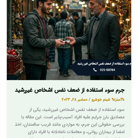
استفاده
از
ضعف
نفس
اشخاص
غیررشید
جرم سوء استفاده از ضعف نفس اشخاص غیررشید
%آسترا%
شبنم خوشرو
/
دسامبر 28, 2023
سوء استفاده از ضعف نفس اشخاص غیررشید، یکی از
مصادیق بارز جرایم علیه افراد آسیب‌پذیر است. این مقاله با
بررسی حقوقی این جرم، به مواردی مانند فریب سالمندان، اخذ
امضا از بیماران روانی، و معاملات ناعادلانه با افراد دارای