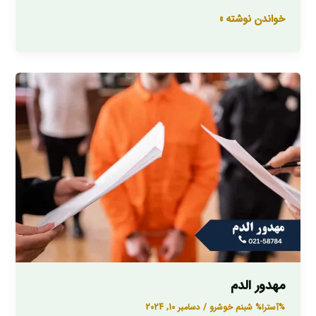
خواندن نوشته »
مهدور
الدم
مهدور الدم
%آسترا%
شبنم خوشرو
/
دسامبر 10, 2024