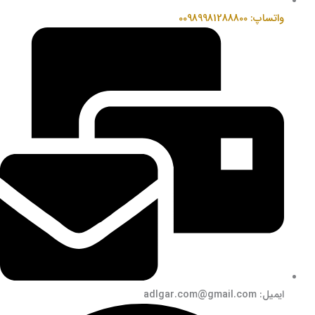
واتساپ: 00989981288800
ایمیل: adlgar.com@gmail.com