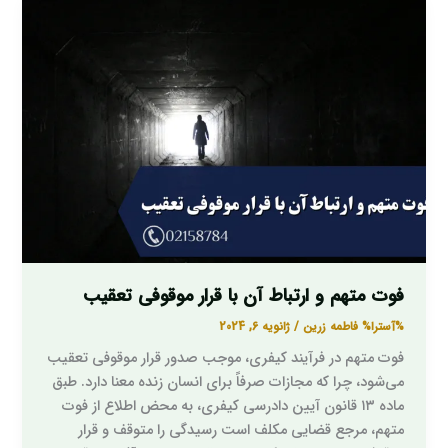
فوت
متهم
و
ارتباط
آن
با
قرار
موقوفی
تعقیب
فوت متهم و ارتباط آن با قرار موقوفی تعقیب
%آسترا%
فاطمه زرین
/
ژانویه 6, 2024
فوت متهم در فرآیند کیفری، موجب صدور قرار موقوفی تعقیب
می‌شود، چرا که مجازات صرفاً برای انسان زنده معنا دارد. طبق
ماده ۱۳ قانون آیین دادرسی کیفری، به محض اطلاع از فوت
متهم، مرجع قضایی مکلف است رسیدگی را متوقف و قرار