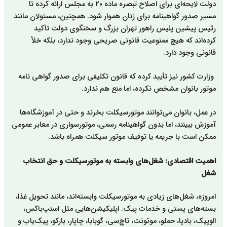
دولت لایحه‌ای برای اصلاح تبصره ماده ۲۰ به مجلس ارائه کرده تا
مسیر صدور گواهینامه برای زنان هموار شود. همچنین، مسئولان مانند
رئیس پیشین پلیس راهور تهران بزرگ و سخنگوی دولت تأکید
کرده‌اند که هیچ ممنوعیت قانونی صریحی وجود ندارد، بلکه خلأ
قانونی وجود دارد.
وزارت کشور نیز تأیید کرده که قانون تکلیفی برای صدور گواهی نامه
موتور بانوان مشخص نکرده، اما منع هم ندارد.
در عمل، بانوان می‌توانند موتورسیکلت بخرند و حتی در آموزشگاه‌ها
آموزش ببینند، اما بدون گواهینامه رسمی، موتورسواری در معابر عمومی
ممکن است با جریمه یا توقیف موتور سیکلت همراه باشد.
اهمیت اقتصادی: شغل‌های وابسته به موتورسیکلت و حق انتخاب
شغل
امروزه، شغل‌های زیادی به موتورسیکلت وابسته‌اند، مانند تحویل غذا،
بسته‌های پستی و خدمات پیک. اپلیکیشن‌هایی مثل اسنپ‌باکس،
الوپیک، بادپا، حملو، موتونت، تاچ‌سی، گوبابا، چاپار، بارکو، پیک‌یاب و