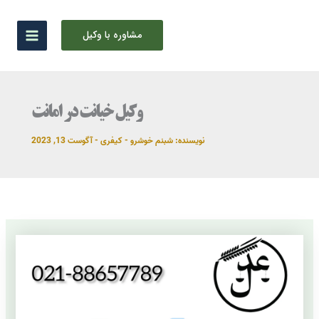
رش
ه
مشاوره با وکیل
حتوا
وکیل خیانت در امانت
نویسنده:
شبنم خوشرو
-
کیفری
-
آگوست 13, 2023