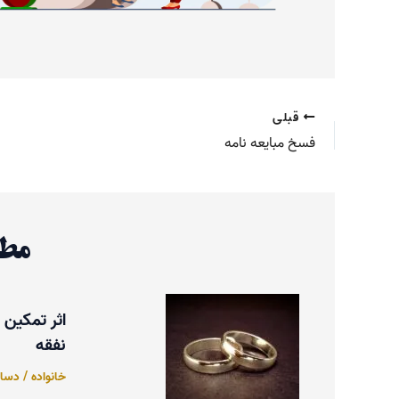
قبلی
فسخ مبایعه نامه
مطا
اثر تمکین 
نفقه
خانواده
/
دسامبر 3