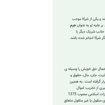
د و یکی از شرکا موجب
ر علیه او به عنوان
جرم
جانب شریک دیگر با
ر شرکا انجام شده باشد.
واند اعمال حق خویش را وسیله ی
یثیت، جان، مال، حقوق و
22 قانون اساسی قرار گرفته است .به همین
یری از تخریب اموال
اشخاص مطابق ماده ی 677 بخش تعزیرات قانون مجازات اسلامی مصوب 1375
 منقول یا غیر منقول متعلق