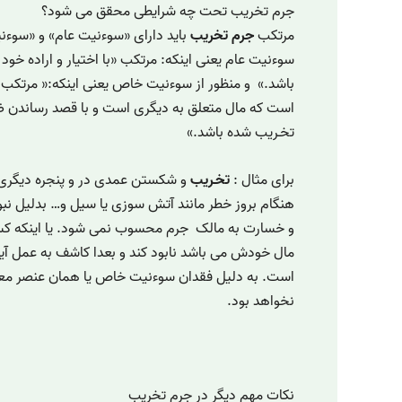
جرم تخریب تحت چه شرایطی محقق می شود؟
مرتکب
جرم تخریب
باید دارای «سوءنیت عام» و «سوءن
سوءنیت عام یعنی اینکه: مرتکب «با اختیار و اراده خو
باشد.» و منظور از سوءنیت خاص یعنی اینکه:« مرتکب 
است که مال متعلق به دیگری است و با قصد رساندن ض
تخـریب شده باشد.»
برای مثال :
تخـریب
و شکستن عمدی در و پنجره دیگری 
هنگام بروز خطر مانند آتش سوزی یا سیل و… بدلیل نبو
و خسارت به مالک جرم محسوب نمی شود. یا اینکه کسی 
مال خودش می باشد نابود کند و بعدا کاشف به عمل آید
است. به دلیل فقدان سوءنیت خاص یا همان عنصر م
نخواهد بود.
نکات مهم دیگر در جرم تخریب