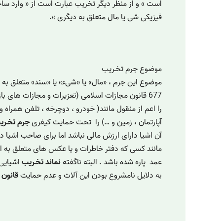
است » و از منظر دیگر تخریب عبارت است از « وارد س
فیزیکی شی یا مال متعلق به دیگری ».
موضوع جرم تخـریب
موضوع این جرم ، «مال» یا «شیء» یا «سند» متعلق به
677 قانون مجازات اسلامی (تعزیرات و مجازات های باز
را اعم از منقول مانند( خودرو ، دوچرخه ، تلفن همراه و
آپارتمان ، زمین و …) را تحت حمایت کیفری
جرم تخـری
آن اشیا دارای ارزش مالی نباشد اما برای صاحب اشیا د
مانند کسی که دفتر خاطرات و یا عکس های متعلق به 
عمد پاره شده باشد . البته ناگفته
نماند تخـریب
اشیایی 
به دلایل نامشروع بودن این آلات و عدم حمایت
قانون 