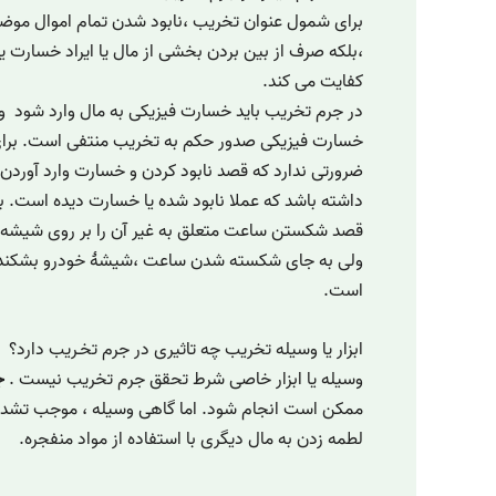
برای شمول عنوان تخریب ،نابود شدن تمام اموال م
،بلکه صرف از بین بردن بخشی از مال یا ایراد خسارت یا ا
کفایت می کند.
در جرم تخریب باید خسارت فیزیکی به مال وارد شود 
خسارت فیزیکی صدور حکم به تخریب منتفی است. برا
ضرورتی ندارد که قصد نابود کردن و خسارت وارد آورد
داشته باشد که عملا نابود شده یا خسارت دیده است. بر
قصد شکستن ساعت متعلق به غیر آن را بر روی شیشه خ
ولی به جای شکسته شدن ساعت ،شیشۀ خودرو بشکند
است.
ابزار یا وسیله تخریب چه تاثیری در جرم تخـریب دارد؟
وسیله یا ابزار خاصی شرط تحقق جرم تخریب نیست .
ج
ممکن است انجام شود. اما گاهی وسیله ، موجب تشدید
لطمه زدن به مال دیگری با استفاده از مواد منفجره.