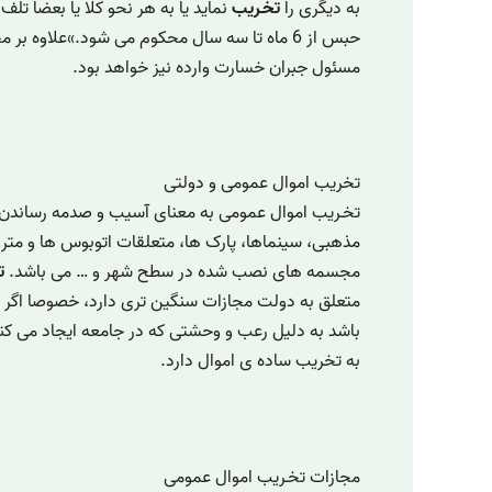
به دیگری را
تخـریب
نماید یا به هر نحو کلا یا بعضا تلف نم
حبس از 6 ماه تا سه سال محکوم می شود.»علاوه بر مجازات مزبور مرتکب
مسئول جبران خسارت وارده نیز خواهد بود.
تخریب اموال عمومی و دولتی
تخـریب اموال عمومی به معنای آسیب و صدمه رساندن ب
مذهبی، سینماها، پارک ها، متعلقات اتوبوس ها و متر
مجسمه های نصب شده در سطح شهر و … می باشد.
ت
متعلق به دولت مجازات سنگین تری دارد، خصوصا اگر ب
باشد به دلیل رعب و وحشتی که در جامعه ایجاد می ک
به تخریب ساده ی اموال دارد.
مجازات تخـریب اموال عمومی