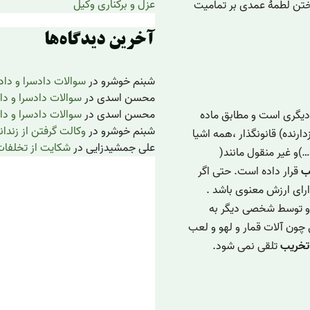
عزل و برکناری وکیل
اختن لطمۀ عمدی بر تمامیت
آخرین دیدگاه‌ها
شبنم خوشرو
در
سوالات دادسرا و داد
محسن اسدی
در
سوالات دادسرا و دا
محسن اسدی
در
سوالات دادسرا و دا
 دیگری است و مطابق ماده
شبنم خوشرو
در
وکالت گرفتن از زندان
دارنده) قانونگذار ،همه اشیا
علی جمشیدزایی
در
شکایت از تخلفات
…)و غیر منقول مانند(
ب
قرار داده است. حتی اگر
ارای ارزش معنوی باشد .
او توسط شخصی دیگر به
چون آلات قمار و لهو و لعب
تخریب
تلقی نمی شود.