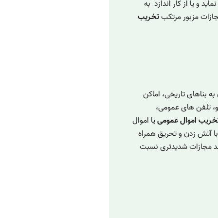
اید و یا از کار اندازد به
تخـریب
ه بناهای تاریخی، اماکن
و، تلفن های عمومی،
خـریب اموال عمومی
یا اموال
ا آتش زدن و تحریق همراه
ند مجازات شدیدتری نسبت