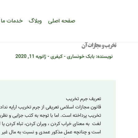
رش
ه
حتوا
صفحه اصلی
وبلاگ
خدمات ما
تخریب و مجازات آن
نویسنده:
بابک خونساری
-
کیفری
-
ژانویه 11, 2020
تعریف جرم تخریب
قانون مجازات اسلامی تعریفی از جرم تخریب ارایه نداد
تخریب پرداخته است. اما با توجه به کتب جزایی و نظر
لغت به معنای خراب کردن ، ویران کردن، تباه کردن یا از
است و چنانچه عمل مذکور عمدی و نسبت به مال غیر با