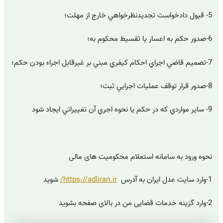
5- قبول دادخواست تجديدنظرخواهي خارج از مهلت؛
6-صدور حكم به اعسار يا تقسيط محكوم ‌به؛
7-تصميم قاضي اجراي احكام كيفري مبني بر غيرقابل اجراء بودن حكم؛
8-صدور قرار توقف عمليات اجرايي ثبت؛
9- ساير مواردي كه در حكم يا نحوه اجري آن تغييراتي ايجاد شود
نحوه ورود به سامانه استعلام محکومیت های مالی
1-وارد سایت عدل ایران به آدرس
https://adliran.ir/
شوید
2-وارد گزینه خدمات قضایی من در بالای صفحه بشوید