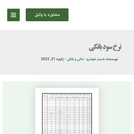
رش
ه
مشاوره با وکیل
حتوا
نرخ سود بانکی
نویسنده:
شبنم خوشرو
-
مالی و بانکی
-
ژانویه 21, 2022