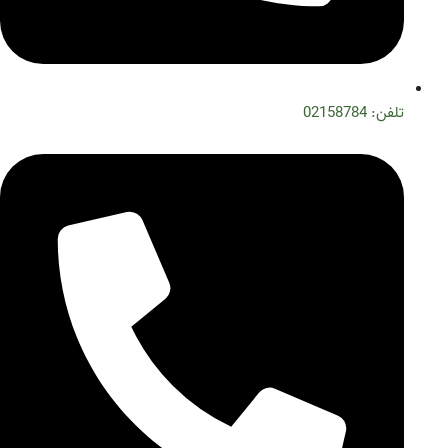
تلفن: 02158784