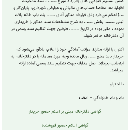
ضمن تسليم فتوكپی های (قرارداد مورخ …….. ، سند مالكيت،
اظهارنامه، مفاصا حساب‌هاي مالياتي و عوارض شهرداری، پايان‌كار و
….) اعلام مي‌دارد وفق قرارداد مذكور آقای ……… يك باب خانه پلاك
ثبتی ………. بخش …….. به شرح مشخصات سند مذكور را خريداری
نموده ، مقرر بوده در تاريخ ………. طرفين جهت تنظيم سند رسمي در
آن دفترخانه حاضر شوند
اكنون با ارائه مدارك مراتب آمادگي خود را اعلام، يادآور مي‌شود كه
خريدار بايد مبلغ ……. ريال مانده وجه مورد معامله را در دفترخانه به
اينجانب بپردازد. اصل مدارك جهت تنظيم سند رسمی آماده ارائه
میباشد.
با احترام
نام و نام خانوادگي – امضاء
گواهی دفترخانه مبنی بر اعلام حضور خریدار
گواهی اعلام حضور فروشنده