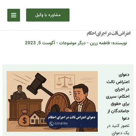
رش
ه
مشاوره با وکیل
حتوا
اعتراض ثالث در اجرای احکام
نویسنده:
فاطمه زرین
-
دیگر موضوعات
-
آگوست 5, 2023
دعوای
اعتراض ثالث
در اجرای
احکام: سپری
برای حقوق
جاماندگان از
دعوا
تصور کنید در
یک دعوای