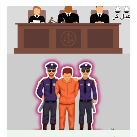
قرار
کفالت
یعنی
چه