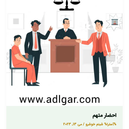
احضار متهم
%آسترا%
شبنم خوشرو
/
می 13, 2023