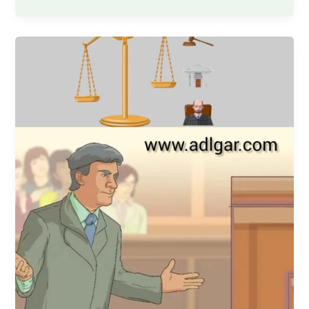
تعقیب
و
تحقیق
در
جرایم
منافی
عفت+
وکیل
متخصص