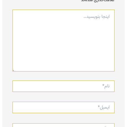
اینجا
بنویسید…
نام*
ایمیل*
وبگاه