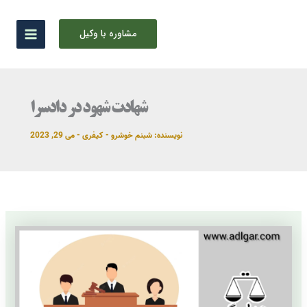
رش
ه
مشاوره با وکیل
حتوا
شهادت شهود در دادسرا
نویسنده:
شبنم خوشرو
-
کیفری
-
می 29, 2023