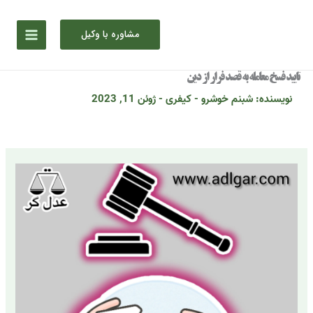
رش
ه
مشاوره با وکیل
حتوا
تایید فسخ معامله به قصد فرار از دین
نویسنده:
شبنم خوشرو
-
کیفری
-
ژوئن 11, 2023