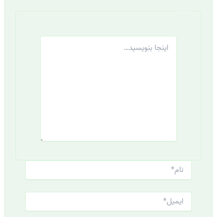
اینجا
بنویسید…
نام*
ایمیل*